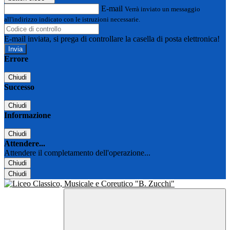
E-mail
Verrà inviato un messaggio
all'indirizzo indicato con le istruzioni necessarie.
E-mail inviata, si prega di controllare la casella di posta elettronica!
Errore
Chiudi
Successo
Chiudi
Informazione
Chiudi
Attendere...
Attendere il completamento dell'operazione...
Chiudi
Chiudi