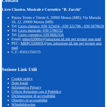
Contatti
Liceo Classico, Musicale e Coreutico "B. Zucchi"
Piazza Trento e Trieste 6, 20900 Monza (MB); Via Marsala
16, 22, 20900 Monza (MB)
Tel:
Liceo classico: 039 323434 - 039 321796 - 039 5979619
Tel:
Liceo musicale: 039 5786152
Tel:
Liceo coreutico: 039 8682334
Email:
mbpc02000x@istruzione.it
Link per inviare una mail
PEC:
MBPC02000X@pec.istruzione.it
Link per inviare una
mail
C.F.: 85011350155
Sezione Link Utili
Cookie policy
Note legali
Informativa Privacy
Ufficio Relazioni con il Pubblico
Dichiarazione di accessibilità
Obiettivi di accessibilità
Whistleblowing