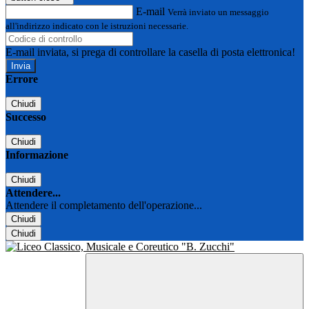
E-mail
Verrà inviato un messaggio
all'indirizzo indicato con le istruzioni necessarie.
E-mail inviata, si prega di controllare la casella di posta elettronica!
Errore
Chiudi
Successo
Chiudi
Informazione
Chiudi
Attendere...
Attendere il completamento dell'operazione...
Chiudi
Chiudi