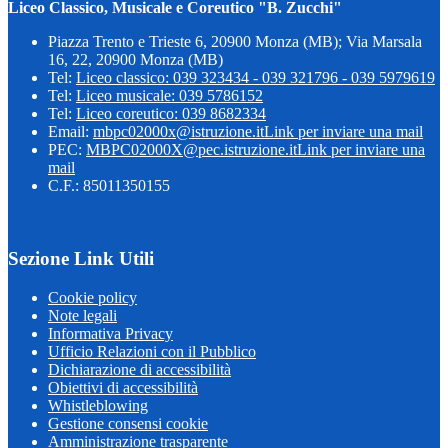
Liceo Classico, Musicale e Coreutico "B. Zucchi"
Piazza Trento e Trieste 6, 20900 Monza (MB); Via Marsala
16, 22, 20900 Monza (MB)
Tel:
Liceo classico: 039 323434 - 039 321796 - 039 5979619
Tel:
Liceo musicale: 039 5786152
Tel:
Liceo coreutico: 039 8682334
Email:
mbpc02000x@istruzione.it
Link per inviare una mail
PEC:
MBPC02000X@pec.istruzione.it
Link per inviare una
mail
C.F.: 85011350155
Sezione Link Utili
Cookie policy
Note legali
Informativa Privacy
Ufficio Relazioni con il Pubblico
Dichiarazione di accessibilità
Obiettivi di accessibilità
Whistleblowing
Gestione consensi cookie
Amministrazione trasparente