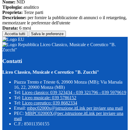
Nome:
NID
Tipologia:
analitico
Proprieta:
Terze parti
Descrizione:
per fornire la pubblicazione di annunci o il retargeting,
memorizzare le preferenze dell'utente
Durata:
6 mesi
Accetta tutti
Salva le preferenze
Liceo Classico, Musicale e Coreutico "B.
Zucchi"
Contatti
Liceo Classico, Musicale e Coreutico "B. Zucchi"
Piazza Trento e Trieste 6, 20900 Monza (MB); Via Marsala
16, 22, 20900 Monza (MB)
Tel:
Liceo classico: 039 323434 - 039 321796 - 039 5979619
Tel:
Liceo musicale: 039 5786152
Tel:
Liceo coreutico: 039 8682334
Email:
mbpc02000x@istruzione.it
Link per inviare una mail
PEC:
MBPC02000X@pec.istruzione.it
Link per inviare una
mail
C.F.: 85011350155