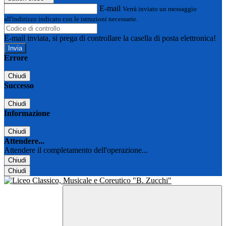
E-mail
Verrà inviato un messaggio
all'indirizzo indicato con le istruzioni necessarie.
E-mail inviata, si prega di controllare la casella di posta elettronica!
Errore
Chiudi
Successo
Chiudi
Informazione
Chiudi
Attendere...
Attendere il completamento dell'operazione...
Chiudi
Chiudi