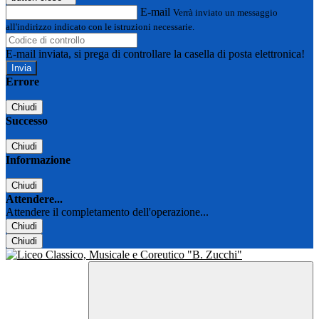
E-mail
Verrà inviato un messaggio
all'indirizzo indicato con le istruzioni necessarie.
E-mail inviata, si prega di controllare la casella di posta elettronica!
Errore
Chiudi
Successo
Chiudi
Informazione
Chiudi
Attendere...
Attendere il completamento dell'operazione...
Chiudi
Chiudi