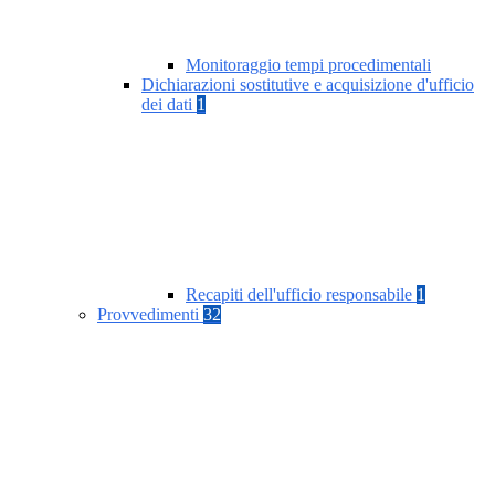
Monitoraggio tempi procedimentali
Dichiarazioni sostitutive e acquisizione d'ufficio
dei dati
1
Recapiti dell'ufficio responsabile
1
Provvedimenti
32