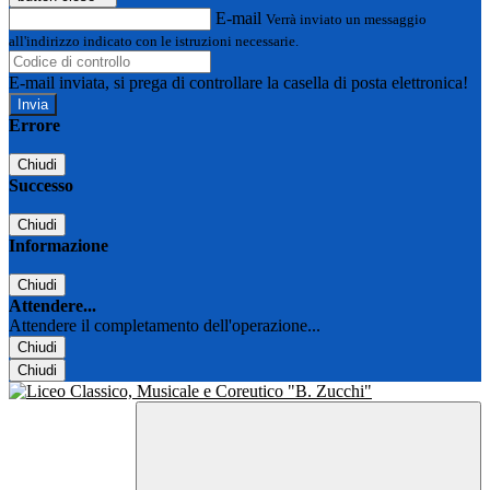
E-mail
Verrà inviato un messaggio
all'indirizzo indicato con le istruzioni necessarie.
E-mail inviata, si prega di controllare la casella di posta elettronica!
Errore
Chiudi
Successo
Chiudi
Informazione
Chiudi
Attendere...
Attendere il completamento dell'operazione...
Chiudi
Chiudi