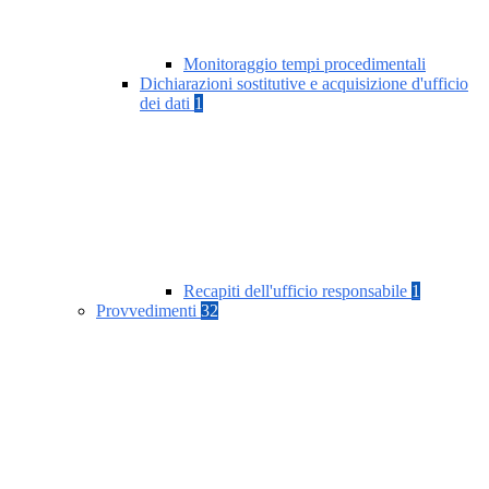
Monitoraggio tempi procedimentali
Dichiarazioni sostitutive e acquisizione d'ufficio
dei dati
1
Recapiti dell'ufficio responsabile
1
Provvedimenti
32