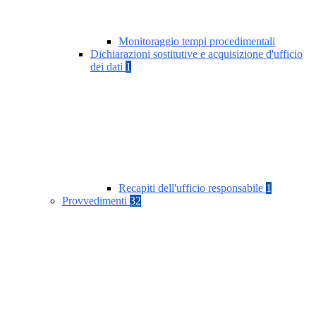
Monitoraggio tempi procedimentali
Dichiarazioni sostitutive e acquisizione d'ufficio
dei dati
1
Recapiti dell'ufficio responsabile
1
Provvedimenti
32