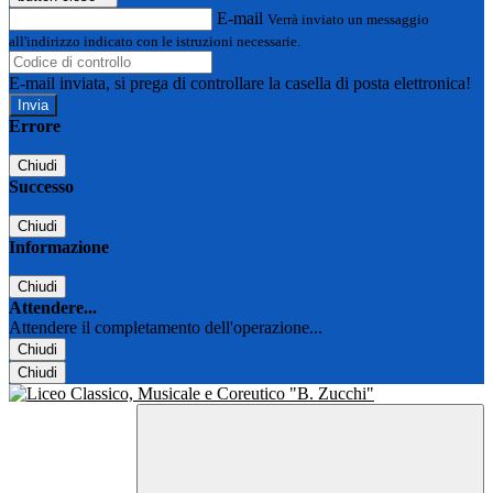
E-mail
Verrà inviato un messaggio
all'indirizzo indicato con le istruzioni necessarie.
E-mail inviata, si prega di controllare la casella di posta elettronica!
Errore
Chiudi
Successo
Chiudi
Informazione
Chiudi
Attendere...
Attendere il completamento dell'operazione...
Chiudi
Chiudi