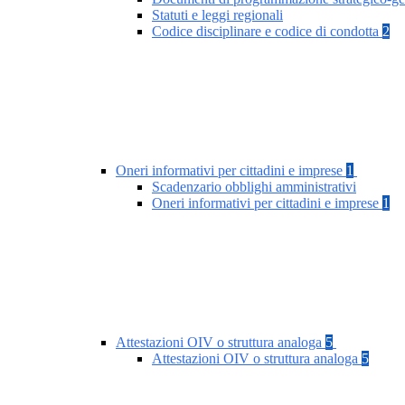
Statuti e leggi regionali
Codice disciplinare e codice di condotta
2
Oneri informativi per cittadini e imprese
1
Scadenzario obblighi amministrativi
Oneri informativi per cittadini e imprese
1
Attestazioni OIV o struttura analoga
5
Attestazioni OIV o struttura analoga
5