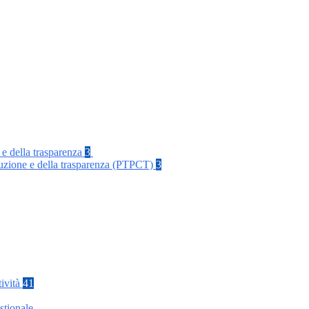
 e della trasparenza
3
rruzione e della trasparenza (PTPCT)
3
tività
41
stionale