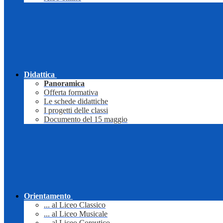
Didattica
Panoramica
Offerta formativa
Le schede didattiche
I progetti delle classi
Documento del 15 maggio
Orientamento
... al Liceo Classico
... al Liceo Musicale
... al Liceo Coreutico