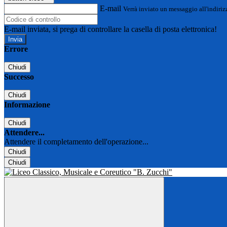
E-mail
Verrà inviato un messaggio all'indirizz
E-mail inviata, si prega di controllare la casella di posta elettronica!
Errore
Chiudi
Successo
Chiudi
Informazione
Chiudi
Attendere...
Attendere il completamento dell'operazione...
Chiudi
Chiudi