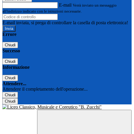
E-mail
Verrà inviato un messaggio
all'indirizzo indicato con le istruzioni necessarie.
E-mail inviata, si prega di controllare la casella di posta elettronica!
Errore
Chiudi
Successo
Chiudi
Informazione
Chiudi
Attendere...
Attendere il completamento dell'operazione...
Chiudi
Chiudi