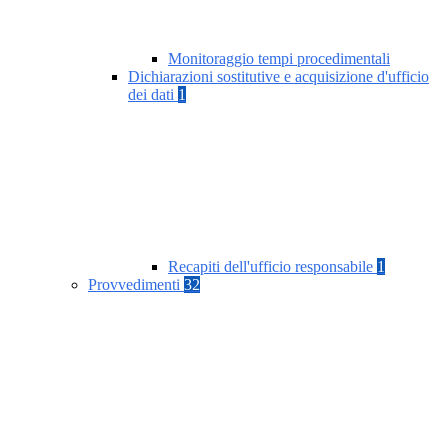
Monitoraggio tempi procedimentali
Dichiarazioni sostitutive e acquisizione d'ufficio
dei dati
1
Recapiti dell'ufficio responsabile
1
Provvedimenti
32