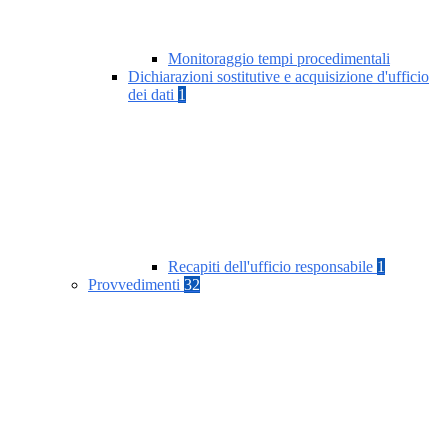
Monitoraggio tempi procedimentali
Dichiarazioni sostitutive e acquisizione d'ufficio
dei dati
1
Recapiti dell'ufficio responsabile
1
Provvedimenti
32