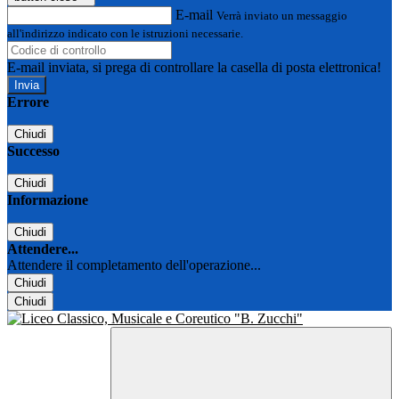
E-mail
Verrà inviato un messaggio
all'indirizzo indicato con le istruzioni necessarie.
E-mail inviata, si prega di controllare la casella di posta elettronica!
Errore
Chiudi
Successo
Chiudi
Informazione
Chiudi
Attendere...
Attendere il completamento dell'operazione...
Chiudi
Chiudi