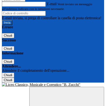
E-mail
Verrà inviato un messaggio
all'indirizzo indicato con le istruzioni necessarie.
E-mail inviata, si prega di controllare la casella di posta elettronica!
Errore
Chiudi
Successo
Chiudi
Informazione
Chiudi
Attendere...
Attendere il completamento dell'operazione...
Chiudi
Chiudi