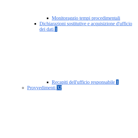
Monitoraggio tempi procedimentali
Dichiarazioni sostitutive e acquisizione d'ufficio
dei dati
1
Recapiti dell'ufficio responsabile
1
Provvedimenti
32