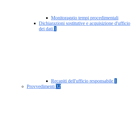
Monitoraggio tempi procedimentali
Dichiarazioni sostitutive e acquisizione d'ufficio
dei dati
1
Recapiti dell'ufficio responsabile
1
Provvedimenti
32