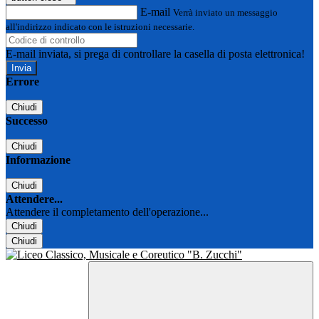
E-mail
Verrà inviato un messaggio
all'indirizzo indicato con le istruzioni necessarie.
E-mail inviata, si prega di controllare la casella di posta elettronica!
Errore
Chiudi
Successo
Chiudi
Informazione
Chiudi
Attendere...
Attendere il completamento dell'operazione...
Chiudi
Chiudi