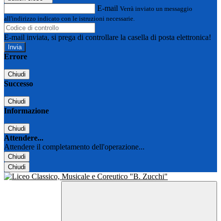
E-mail
Verrà inviato un messaggio
all'indirizzo indicato con le istruzioni necessarie.
E-mail inviata, si prega di controllare la casella di posta elettronica!
Errore
Chiudi
Successo
Chiudi
Informazione
Chiudi
Attendere...
Attendere il completamento dell'operazione...
Chiudi
Chiudi