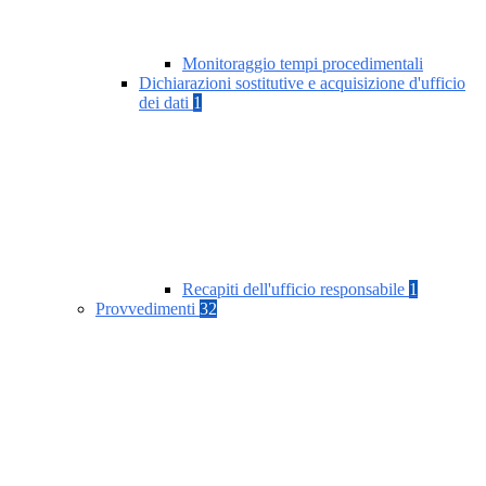
Monitoraggio tempi procedimentali
Dichiarazioni sostitutive e acquisizione d'ufficio
dei dati
1
Recapiti dell'ufficio responsabile
1
Provvedimenti
32