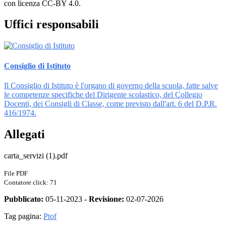
con licenza CC-BY 4.0.
Uffici responsabili
Consiglio di Istituto
Il Consiglio di Istituto è l'organo di governo della scuola, fatte salve
le competenze specifiche del Dirigente scolastico, del Collegio
Docenti, dei Consigli di Classe, come previsto dall'art. 6 del D.P.R.
416/1974.
Allegati
carta_servizi (1).pdf
File PDF
Contatore click: 71
Pubblicato:
05-11-2023 -
Revisione:
02-07-2026
Tag pagina:
Ptof