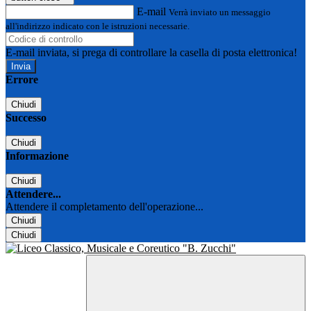
E-mail
Verrà inviato un messaggio
all'indirizzo indicato con le istruzioni necessarie.
E-mail inviata, si prega di controllare la casella di posta elettronica!
Errore
Chiudi
Successo
Chiudi
Informazione
Chiudi
Attendere...
Attendere il completamento dell'operazione...
Chiudi
Chiudi