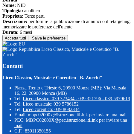
Nome:
NID
Tipologia:
analitico
Proprieta:
Terze parti
Descrizione:
per fornire la pubblicazione di annunci o il retargeting,
memorizzare le preferenze dell'utente
Durata:
6 mesi
Accetta tutti
Salva le preferenze
Liceo Classico, Musicale e Coreutico "B.
Zucchi"
Contatti
Liceo Classico, Musicale e Coreutico "B. Zucchi"
Piazza Trento e Trieste 6, 20900 Monza (MB); Via Marsala
16, 22, 20900 Monza (MB)
Tel:
Liceo classico: 039 323434 - 039 321796 - 039 5979619
Tel:
Liceo musicale: 039 5786152
Tel:
Liceo coreutico: 039 8682334
Email:
mbpc02000x@istruzione.it
Link per inviare una mail
PEC:
MBPC02000X@pec.istruzione.it
Link per inviare una
mail
C.F.: 85011350155