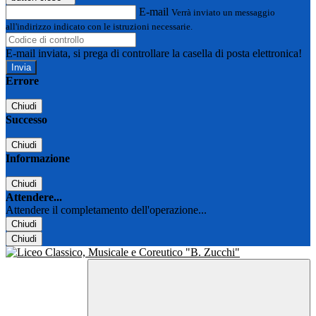
E-mail
Verrà inviato un messaggio
all'indirizzo indicato con le istruzioni necessarie.
E-mail inviata, si prega di controllare la casella di posta elettronica!
Errore
Chiudi
Successo
Chiudi
Informazione
Chiudi
Attendere...
Attendere il completamento dell'operazione...
Chiudi
Chiudi