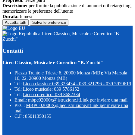
Proprieta:
Terze parti
Descrizione:
per fornire la pubblicazione di annunci o il retargeting,
memorizzare le preferenze dell'utente
Durata:
6 mesi
Accetta tutti
Salva le preferenze
Liceo Classico, Musicale e Coreutico "B.
Zucchi"
Contatti
Liceo Classico, Musicale e Coreutico "B. Zucchi"
Piazza Trento e Trieste 6, 20900 Monza (MB); Via Marsala
16, 22, 20900 Monza (MB)
Tel:
Liceo classico: 039 323434 - 039 321796 - 039 5979619
Tel:
Liceo musicale: 039 5786152
Tel:
Liceo coreutico: 039 8682334
Email:
mbpc02000x@istruzione.it
Link per inviare una mail
PEC:
MBPC02000X@pec.istruzione.it
Link per inviare una
mail
C.F.: 85011350155