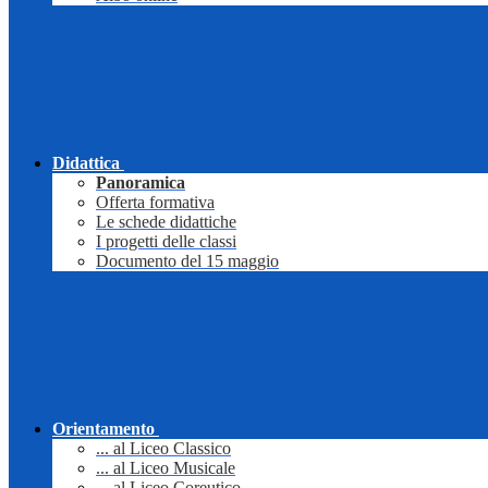
Didattica
Panoramica
Offerta formativa
Le schede didattiche
I progetti delle classi
Documento del 15 maggio
Orientamento
... al Liceo Classico
... al Liceo Musicale
... al Liceo Coreutico