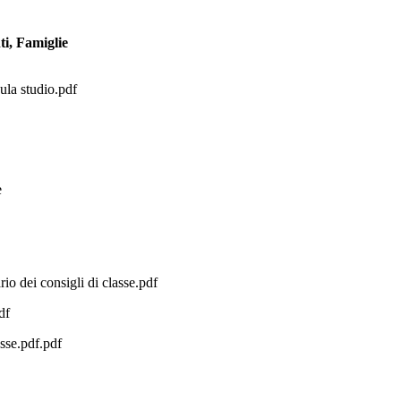
ti, Famiglie
ula studio.pdf
e
io dei consigli di classe.pdf
df
asse.pdf.pdf