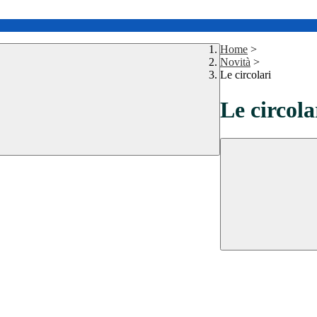
Home
>
Novità
>
Le circolari
Le circola