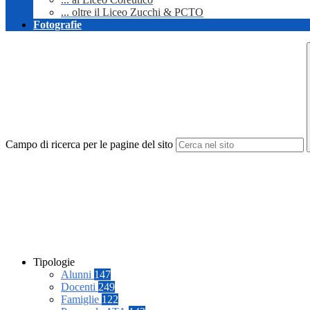
... oltre il Liceo Zucchi & PCTO
Fotografie
Campo di ricerca per le pagine del sito
Tipologie
Alunni
147
Docenti
249
Famiglie
122