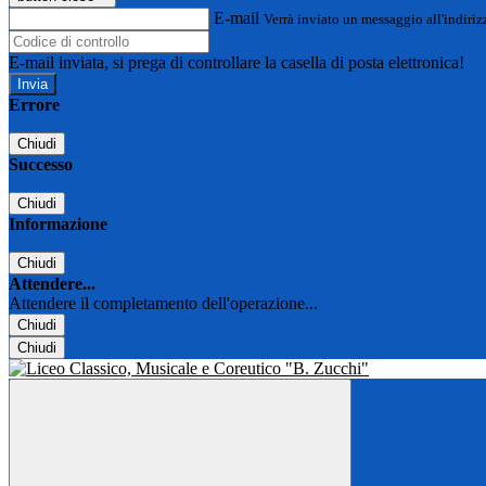
E-mail
Verrà inviato un messaggio all'indirizz
E-mail inviata, si prega di controllare la casella di posta elettronica!
Errore
Chiudi
Successo
Chiudi
Informazione
Chiudi
Attendere...
Attendere il completamento dell'operazione...
Chiudi
Chiudi