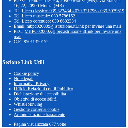
Piazza Trento e Trieste 6, 20900 Monza (MB); Via Marsala
16, 22, 20900 Monza (MB)
Tel:
Liceo classico: 039 323434 - 039 321796 - 039 5979619
Tel:
Liceo musicale: 039 5786152
Tel:
Liceo coreutico: 039 8682334
Email:
mbpc02000x@istruzione.it
Link per inviare una mail
PEC:
MBPC02000X@pec.istruzione.it
Link per inviare una
mail
C.F.: 85011350155
Sezione Link Utili
Cookie policy
Note legali
Informativa Privacy
Ufficio Relazioni con il Pubblico
Dichiarazione di accessibilità
Obiettivi di accessibilità
Whistleblowing
Gestione consensi cookie
Amministrazione trasparente
Pagina visualizzata
677
volte