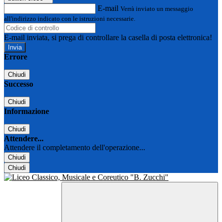
E-mail
Verrà inviato un messaggio
all'indirizzo indicato con le istruzioni necessarie.
E-mail inviata, si prega di controllare la casella di posta elettronica!
Errore
Chiudi
Successo
Chiudi
Informazione
Chiudi
Attendere...
Attendere il completamento dell'operazione...
Chiudi
Chiudi