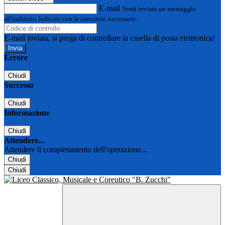
E-mail
Verrà inviato un messaggio
all'indirizzo indicato con le istruzioni necessarie.
E-mail inviata, si prega di controllare la casella di posta elettronica!
Errore
Chiudi
Successo
Chiudi
Informazione
Chiudi
Attendere...
Attendere il completamento dell'operazione...
Chiudi
Chiudi