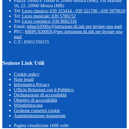
Piazza Trento e Trieste 6, 20900 Monza (MB); Via Marsala
16, 22, 20900 Monza (MB)
Tel:
Liceo classico: 039 323434 - 039 321796 - 039 5979619
Tel:
Liceo musicale: 039 5786152
Tel:
Liceo coreutico: 039 8682334
Email:
mbpc02000x@istruzione.it
Link per inviare una mail
PEC:
MBPC02000X@pec.istruzione.it
Link per inviare una
mail
C.F.: 85011350155
Sezione Link Utili
Cookie policy
Note legali
Informativa Privacy
Ufficio Relazioni con il Pubblico
Dichiarazione di accessibilità
Obiettivi di accessibilità
Whistleblowing
Gestione consensi cookie
Amministrazione trasparente
Pagina visualizzata
1686
volte