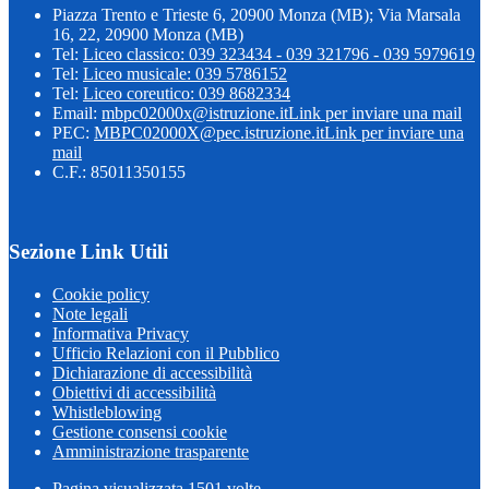
Piazza Trento e Trieste 6, 20900 Monza (MB); Via Marsala
16, 22, 20900 Monza (MB)
Tel:
Liceo classico: 039 323434 - 039 321796 - 039 5979619
Tel:
Liceo musicale: 039 5786152
Tel:
Liceo coreutico: 039 8682334
Email:
mbpc02000x@istruzione.it
Link per inviare una mail
PEC:
MBPC02000X@pec.istruzione.it
Link per inviare una
mail
C.F.: 85011350155
Sezione Link Utili
Cookie policy
Note legali
Informativa Privacy
Ufficio Relazioni con il Pubblico
Dichiarazione di accessibilità
Obiettivi di accessibilità
Whistleblowing
Gestione consensi cookie
Amministrazione trasparente
Pagina visualizzata
1501
volte