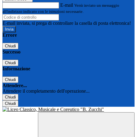
E-mail
Verrà inviato un messaggio
all'indirizzo indicato con le istruzioni necessarie.
E-mail inviata, si prega di controllare la casella di posta elettronica!
Errore
Chiudi
Successo
Chiudi
Informazione
Chiudi
Attendere...
Attendere il completamento dell'operazione...
Chiudi
Chiudi