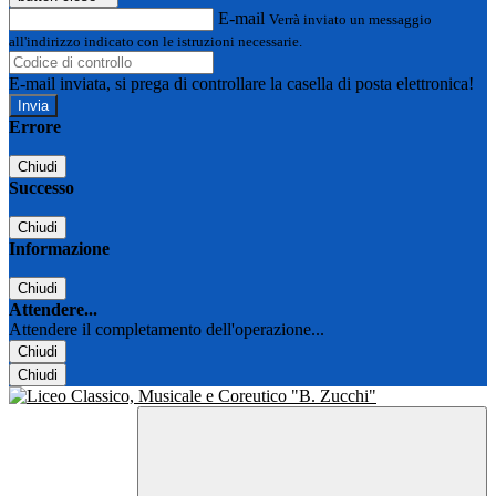
E-mail
Verrà inviato un messaggio
all'indirizzo indicato con le istruzioni necessarie.
E-mail inviata, si prega di controllare la casella di posta elettronica!
Errore
Chiudi
Successo
Chiudi
Informazione
Chiudi
Attendere...
Attendere il completamento dell'operazione...
Chiudi
Chiudi