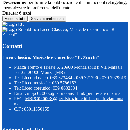
Descrizione:
per fornire la pubblicazione di annunci o il retargeting,
memorizzare le preferenze dell'utente
Durata:
6 mesi
Accetta tutti
Salva le preferenze
Liceo Classico, Musicale e Coreutico "B.
Zucchi"
Contatti
Liceo Classico, Musicale e Coreutico "B. Zucchi"
Piazza Trento e Trieste 6, 20900 Monza (MB); Via Marsala
16, 22, 20900 Monza (MB)
Tel:
Liceo classico: 039 323434 - 039 321796 - 039 5979619
Tel:
Liceo musicale: 039 5786152
Tel:
Liceo coreutico: 039 8682334
Email:
mbpc02000x@istruzione.it
Link per inviare una mail
PEC:
MBPC02000X@pec.istruzione.it
Link per inviare una
mail
C.F.: 85011350155
Sezione Link Utili