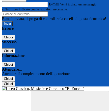
E-mail
Verrà inviato un messaggio
all'indirizzo indicato con le istruzioni necessarie.
E-mail inviata, si prega di controllare la casella di posta elettronica!
Errore
Chiudi
Successo
Chiudi
Informazione
Chiudi
Attendere...
Attendere il completamento dell'operazione...
Chiudi
Chiudi