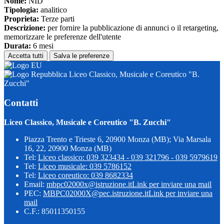
Nome:
NID
Tipologia:
analitico
Proprieta:
Terze parti
Descrizione:
per fornire la pubblicazione di annunci o il retargeting,
memorizzare le preferenze dell'utente
Durata:
6 mesi
Accetta tutti
Salva le preferenze
Liceo Classico, Musicale e Coreutico "B.
Zucchi"
Contatti
Liceo Classico, Musicale e Coreutico "B. Zucchi"
Piazza Trento e Trieste 6, 20900 Monza (MB); Via Marsala
16, 22, 20900 Monza (MB)
Tel:
Liceo classico: 039 323434 - 039 321796 - 039 5979619
Tel:
Liceo musicale: 039 5786152
Tel:
Liceo coreutico: 039 8682334
Email:
mbpc02000x@istruzione.it
Link per inviare una mail
PEC:
MBPC02000X@pec.istruzione.it
Link per inviare una
mail
C.F.: 85011350155