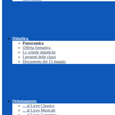
Didattica
Panoramica
Offerta formativa
Le schede didattiche
I progetti delle classi
Documento del 15 maggio
Orientamento
... al Liceo Classico
... al Liceo Musicale
... al Liceo Coreutico