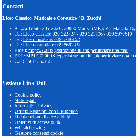
Contatti
Liceo Classico, Musicale e Coreutico "B. Zucchi"
Piazza Trento e Trieste 6, 20900 Monza (MB); Via Marsala 1
Tel:
Liceo classico: 039 323434 - 039 321796 - 039 5979619
Tel:
Liceo musicale: 039 5786152
Tel:
Liceo coreutico: 039 8682334
Email:
mbpc02000x@istruzione.it
Link per inviare una mail
PEC:
MBPC02000X@pec.istruzione.it
Link per inviare una ma
C.F.: 85011350155
Sezione Link Utili
Cookie policy
Note legali
Informativa Privacy
Ufficio Relazioni con il Pubblico
Dichiarazione di accessibilità
Obiettivi di accessibilità
Whistleblowing
Gestione consensi cookie