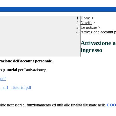
Home
>
Novità
>
Le notizie
>
Attivazione account pe
Attivazione a
ingresso
vazione dell'account personale.
o (
tutorial
per l'attivazione):
.pdf
ll1 - Tutorial.pdf
kie necessari al funzionamento ed utili alle finalità illustrate nella
COO