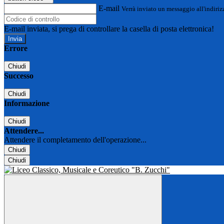
E-mail
Verrà inviato un messaggio all'indirizz
E-mail inviata, si prega di controllare la casella di posta elettronica!
Errore
Chiudi
Successo
Chiudi
Informazione
Chiudi
Attendere...
Attendere il completamento dell'operazione...
Chiudi
Chiudi