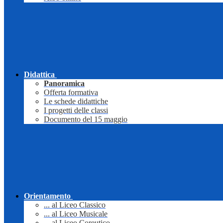
Didattica
Panoramica
Offerta formativa
Le schede didattiche
I progetti delle classi
Documento del 15 maggio
Orientamento
... al Liceo Classico
... al Liceo Musicale
... al Liceo Coreutico