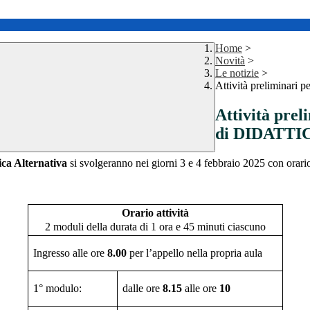
Home
>
Novità
>
Le notizie
>
Attività preliminar
Attività prel
di DIDATT
ica Alternativa
si svolgeranno nei giorni 3 e 4 febbraio 2025 con orario d
Orario attività
2 moduli della durata di 1 ora e 45 minuti ciascuno
Ingresso alle ore
8.00
per l’appello nella propria aula
1° modulo:
dalle ore
8.15
alle ore
10