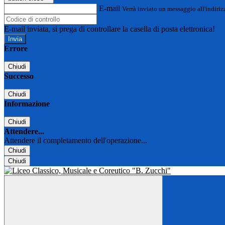
E-mail
Verrà inviato un messaggio all'indirizz
E-mail inviata, si prega di controllare la casella di posta elettronica!
Errore
Chiudi
Successo
Chiudi
Informazione
Chiudi
Attendere...
Attendere il completamento dell'operazione...
Chiudi
Chiudi