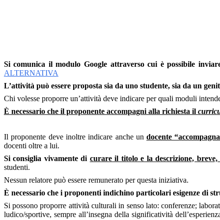
Si comunica il modulo Google attraverso cui è possibile inviar
ALTERNATIVA
L’attività può essere proposta sia da uno studente, sia da un geni
Chi volesse proporre un’attività deve indicare per quali moduli intende 
È necessario che il proponente accompagni alla richiesta il
curric
Il proponente deve inoltre indicare anche un
docente “accompagna
docenti oltre a lui.
Si consiglia vivamente di
curare il titolo e la descrizione, breve, 
studenti.
Nessun relatore può essere remunerato per questa iniziativa.
È necessario che i proponenti indichino particolari esigenze di str
Si possono proporre attività culturali in senso lato: conferenze; labor
ludico/sportive, sempre all’insegna della significatività dell’esperienz