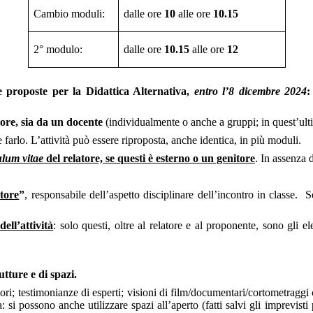
Cambio moduli:
dalle ore
10
alle ore
10.15
2° modulo:
dalle ore
10.15
alle ore
12
e proposte per la Didattica Alternativa,
entro l’8 dicembre 2024
tore, sia da un docente
(individualmente o anche a gruppi; in quest’ul
farlo. L’attività può essere riproposta, anche identica, in più moduli.
ulum vitae
del relatore, se questi è esterno o un genitore
. In assenza d
tore
”
, responsabile dell’aspetto disciplinare dell’incontro in classe.
S
dell’attività
: solo questi, oltre al relatore e al proponente, sono gli
utture e di spazi.
atori; testimonianze di esperti; visioni di film/documentari/cortometragg
a: si possono anche utilizzare spazi all’aperto (fatti salvi gli imprevist