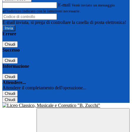
E-mail
Verrà inviato un messaggio
all'indirizzo indicato con le istruzioni necessarie.
E-mail inviata, si prega di controllare la casella di posta elettronica!
Errore
Chiudi
Successo
Chiudi
Informazione
Chiudi
Attendere...
Attendere il completamento dell'operazione...
Chiudi
Chiudi