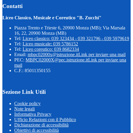
Contatti
Liceo Classico, Musicale e Coreutico "B. Zucchi"
Piazza Trento e Trieste 6, 20900 Monza (MB); Via Marsala
16, 22, 20900 Monza (MB)
Tel:
Liceo classico: 039 323434 - 039 321796 - 039 5979619
Tel:
Liceo musicale: 039 5786152
Tel:
Liceo coreutico: 039 8682334
Email:
mbpc02000x@istruzione.it
Link per inviare una mail
PEC:
MBPC02000X@pec.istruzione.it
Link per inviare una
mail
C.F.: 85011350155
Sezione Link Utili
Cookie policy
Note legali
Informativa Privacy
Ufficio Relazioni con il Pubblico
Dichiarazione di accessibilità
Obiettivi di accessibilità