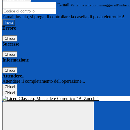
E-mail
Verrà inviato un messaggio all'indirizz
E-mail inviata, si prega di controllare la casella di posta elettronica!
Errore
Chiudi
Successo
Chiudi
Informazione
Chiudi
Attendere...
Attendere il completamento dell'operazione...
Chiudi
Chiudi