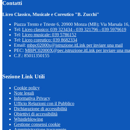
Contatti
Liceo Classico, Musicale e Coreutico "B. Zucchi"
Piazza Trento e Trieste 6, 20900 Monza (MB); Via Marsala 1
Tel:
Liceo classico: 039 323434 - 039 321796 - 039 5979619
Tel:
Liceo musicale: 039 5786152
Tel:
Liceo coreutico: 039 8682334
Email:
mbpc02000x@istruzione.it
Link per inviare una mail
PEC:
MBPC02000X@pec.istruzione.it
Link per inviare una ma
C.F.: 85011350155
Sezione Link Utili
Cookie policy
Note legali
Informativa Privacy
Ufficio Relazioni con il Pubblico
Dichiarazione di accessibilità
Obiettivi di accessibilità
Whistleblowing
Gestione consensi cookie
Amministrazione trasparente