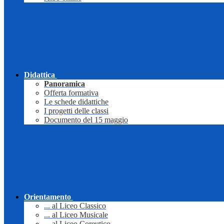
Didattica
Panoramica
Offerta formativa
Le schede didattiche
I progetti delle classi
Documento del 15 maggio
Orientamento
... al Liceo Classico
... al Liceo Musicale
... al Liceo Coreutico