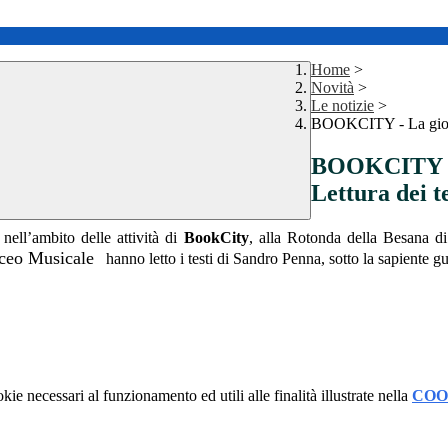
Home
>
Novità
>
Le notizie
>
BOOKCITY - La giorna
BOOKCITY - L
Lettura dei t
nell’ambito delle attività di
BookCity
, alla Rotonda della Besana d
iceo Musicale
hanno letto i testi di Sandro Penna, sotto la sapiente g
kie necessari al funzionamento ed utili alle finalità illustrate nella
COO