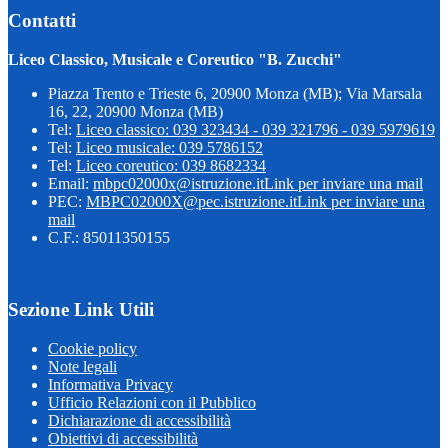
Contatti
Liceo Classico, Musicale e Coreutico "B. Zucchi"
Piazza Trento e Trieste 6, 20900 Monza (MB); Via Marsala
16, 22, 20900 Monza (MB)
Tel:
Liceo classico: 039 323434 - 039 321796 - 039 5979619
Tel:
Liceo musicale: 039 5786152
Tel:
Liceo coreutico: 039 8682334
Email:
mbpc02000x@istruzione.it
Link per inviare una mail
PEC:
MBPC02000X@pec.istruzione.it
Link per inviare una
mail
C.F.: 85011350155
Sezione Link Utili
Cookie policy
Note legali
Informativa Privacy
Ufficio Relazioni con il Pubblico
Dichiarazione di accessibilità
Obiettivi di accessibilità