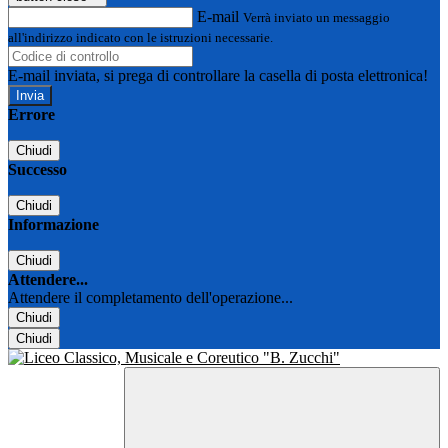
E-mail
Verrà inviato un messaggio
all'indirizzo indicato con le istruzioni necessarie.
E-mail inviata, si prega di controllare la casella di posta elettronica!
Errore
Chiudi
Successo
Chiudi
Informazione
Chiudi
Attendere...
Attendere il completamento dell'operazione...
Chiudi
Chiudi