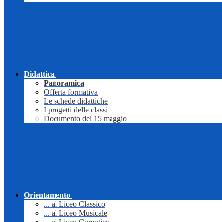
Didattica
Panoramica
Offerta formativa
Le schede didattiche
I progetti delle classi
Documento del 15 maggio
Orientamento
... al Liceo Classico
... al Liceo Musicale
... al Liceo Coreutico