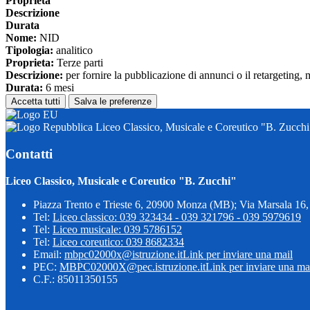
Proprieta
Descrizione
Durata
Nome:
NID
Tipologia:
analitico
Proprieta:
Terze parti
Descrizione:
per fornire la pubblicazione di annunci o il retargeting, 
Durata:
6 mesi
Accetta tutti
Salva le preferenze
Liceo Classico, Musicale e Coreutico "B. Zucchi
Contatti
Liceo Classico, Musicale e Coreutico "B. Zucchi"
Piazza Trento e Trieste 6, 20900 Monza (MB); Via Marsala 1
Tel:
Liceo classico: 039 323434 - 039 321796 - 039 5979619
Tel:
Liceo musicale: 039 5786152
Tel:
Liceo coreutico: 039 8682334
Email:
mbpc02000x@istruzione.it
Link per inviare una mail
PEC:
MBPC02000X@pec.istruzione.it
Link per inviare una ma
C.F.: 85011350155