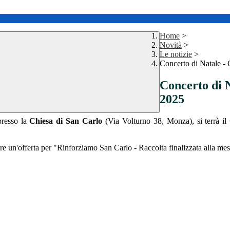
Home
>
Novità
>
Le notizie
>
Concerto di Natale -
Concerto di N
2025
presso la
Chiesa di San Carlo
(Via Volturno 38, Monza), si terrà il
ciare un'offerta per "Rinforziamo San Carlo - Raccolta finalizzata alla mes