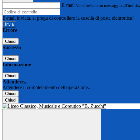
E-mail
Verrà inviato un messaggio all'indirizz
E-mail inviata, si prega di controllare la casella di posta elettronica!
Errore
Chiudi
Successo
Chiudi
Informazione
Chiudi
Attendere...
Attendere il completamento dell'operazione...
Chiudi
Chiudi