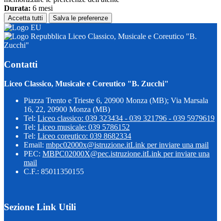
Durata:
6 mesi
Accetta tutti
Salva le preferenze
Liceo Classico, Musicale e Coreutico "B.
Zucchi"
Contatti
Liceo Classico, Musicale e Coreutico "B. Zucchi"
Piazza Trento e Trieste 6, 20900 Monza (MB); Via Marsala
16, 22, 20900 Monza (MB)
Tel:
Liceo classico: 039 323434 - 039 321796 - 039 5979619
Tel:
Liceo musicale: 039 5786152
Tel:
Liceo coreutico: 039 8682334
Email:
mbpc02000x@istruzione.it
Link per inviare una mail
PEC:
MBPC02000X@pec.istruzione.it
Link per inviare una
mail
C.F.: 85011350155
Sezione Link Utili