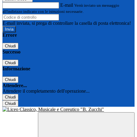
E-mail
Verrà inviato un messaggio
all'indirizzo indicato con le istruzioni necessarie.
E-mail inviata, si prega di controllare la casella di posta elettronica!
Errore
Chiudi
Successo
Chiudi
Informazione
Chiudi
Attendere...
Attendere il completamento dell'operazione...
Chiudi
Chiudi