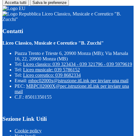
Accetta tutti
Salva le preferenze
Liceo Classico, Musicale e Coreutico "B.
Zucchi"
Contatti
Liceo Classico, Musicale e Coreutico "B. Zucchi"
Piazza Trento e Trieste 6, 20900 Monza (MB); Via Marsala
16, 22, 20900 Monza (MB)
Tel:
Liceo classico: 039 323434 - 039 321796 - 039 5979619
Tel:
Liceo musicale: 039 5786152
Tel:
Liceo coreutico: 039 8682334
Email:
mbpc02000x@istruzione.it
Link per inviare una mail
PEC:
MBPC02000X@pec.istruzione.it
Link per inviare una
mail
C.F.: 85011350155
Sezione Link Utili
Cookie policy