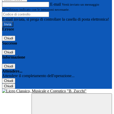
E-mail
Verrà inviato un messaggio
all'indirizzo indicato con le istruzioni necessarie.
E-mail inviata, si prega di controllare la casella di posta elettronica!
Errore
Chiudi
Successo
Chiudi
Informazione
Chiudi
Attendere...
Attendere il completamento dell'operazione...
Chiudi
Chiudi