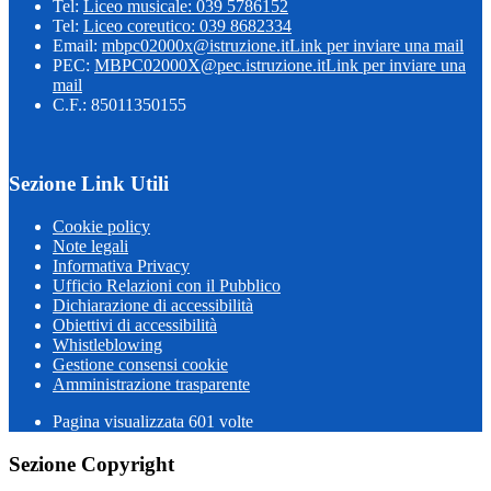
Tel:
Liceo musicale: 039 5786152
Tel:
Liceo coreutico: 039 8682334
Email:
mbpc02000x@istruzione.it
Link per inviare una mail
PEC:
MBPC02000X@pec.istruzione.it
Link per inviare una
mail
C.F.: 85011350155
Sezione Link Utili
Cookie policy
Note legali
Informativa Privacy
Ufficio Relazioni con il Pubblico
Dichiarazione di accessibilità
Obiettivi di accessibilità
Whistleblowing
Gestione consensi cookie
Amministrazione trasparente
Pagina visualizzata
601
volte
Sezione Copyright