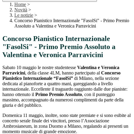
Home
>
Novità
>
Le notizie
>
Concorso Pianistico Internazionale "FasolSi" - Primo Premio
Assoluto a Valentina e Veronica Parravicini
Concorso Pianistico Internazionale
"FasolSi" - Primo Premio Assoluto a
Valentina e Veronica Parravicini
Sabato 10 maggio l
e nostre studentesse
Valentina e Veronica
Parravicini
, della classe 4LM, hanno partecipato al
Concorso
Pianistico Internazionale “FasolSi”
di Milano, nella sezione
dedicata al pianoforte a quattro mani, gareggiando a livello
internazionale. Eccellente il traguardo raggiunto dalle due pianiste:
hanno ottenuto il
Primo Premio Assoluto
, con il punteggio
massimo, accompagnato da numerosi complimenti da parte della
giuria e del pubblico.
Domenica 11 maggio, inoltre, sono state premiate e si sono esibite al
concerto serale finale dei vincitori, presso l’Associazione
Ambrosianeum, in zona Duomo a Milano, regalando ai presenti un
momento musicale di grande emozione.