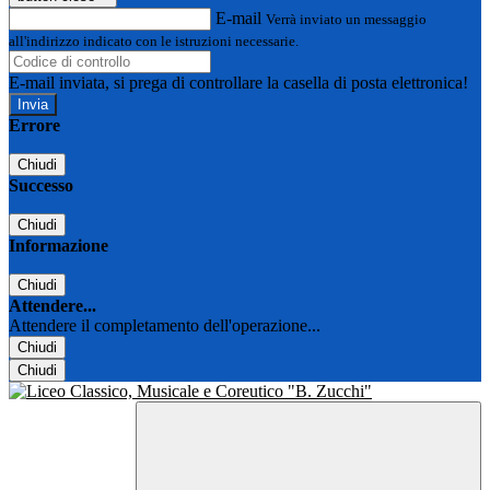
E-mail
Verrà inviato un messaggio
all'indirizzo indicato con le istruzioni necessarie.
E-mail inviata, si prega di controllare la casella di posta elettronica!
Errore
Chiudi
Successo
Chiudi
Informazione
Chiudi
Attendere...
Attendere il completamento dell'operazione...
Chiudi
Chiudi