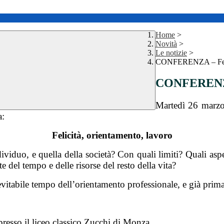
Home
>
Novità
>
Le notizie
>
CONFERENZA – Felici
CONFERENZA 
Martedì 26 marzo
a:
Felicità, orientamento, lavoro
dividuo, e quella della società? Con quali limiti? Quali asp
 del tempo e delle risorse del resto della vita?
evitabile tempo dell’orientamento professionale, e già prima 
presso il liceo classico Zucchi di Monza.