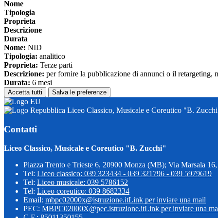
Nome
Tipologia
Proprieta
Descrizione
Durata
Nome:
NID
Tipologia:
analitico
Proprieta:
Terze parti
Descrizione:
per fornire la pubblicazione di annunci o il retargeting, 
Durata:
6 mesi
Accetta tutti
Salva le preferenze
Liceo Classico, Musicale e Coreutico "B. Zucchi
Contatti
Liceo Classico, Musicale e Coreutico "B. Zucchi"
Piazza Trento e Trieste 6, 20900 Monza (MB); Via Marsala 1
Tel:
Liceo classico: 039 323434 - 039 321796 - 039 5979619
Tel:
Liceo musicale: 039 5786152
Tel:
Liceo coreutico: 039 8682334
Email:
mbpc02000x@istruzione.it
Link per inviare una mail
PEC:
MBPC02000X@pec.istruzione.it
Link per inviare una ma
C.F.: 85011350155