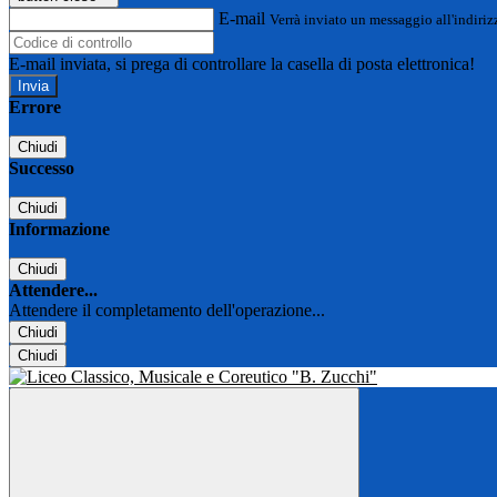
E-mail
Verrà inviato un messaggio all'indirizz
E-mail inviata, si prega di controllare la casella di posta elettronica!
Errore
Chiudi
Successo
Chiudi
Informazione
Chiudi
Attendere...
Attendere il completamento dell'operazione...
Chiudi
Chiudi