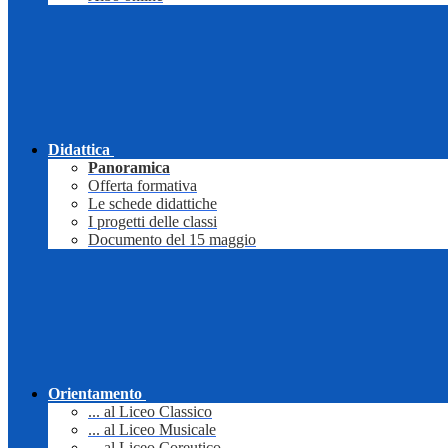
Didattica
Panoramica
Offerta formativa
Le schede didattiche
I progetti delle classi
Documento del 15 maggio
Orientamento
... al Liceo Classico
... al Liceo Musicale
... al Liceo Coreutico