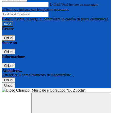
E-mail
Verrà inviato un messaggio
all'indirizzo indicato con le istruzioni necessarie.
E-mail inviata, si prega di controllare la casella di posta elettronica!
Errore
Chiudi
Successo
Chiudi
Informazione
Chiudi
Attendere...
Attendere il completamento dell'operazione...
Chiudi
Chiudi