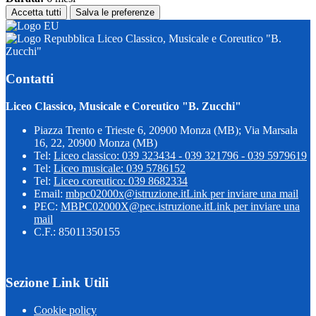
Accetta tutti
Salva le preferenze
Liceo Classico, Musicale e Coreutico "B.
Zucchi"
Contatti
Liceo Classico, Musicale e Coreutico "B. Zucchi"
Piazza Trento e Trieste 6, 20900 Monza (MB); Via Marsala
16, 22, 20900 Monza (MB)
Tel:
Liceo classico: 039 323434 - 039 321796 - 039 5979619
Tel:
Liceo musicale: 039 5786152
Tel:
Liceo coreutico: 039 8682334
Email:
mbpc02000x@istruzione.it
Link per inviare una mail
PEC:
MBPC02000X@pec.istruzione.it
Link per inviare una
mail
C.F.: 85011350155
Sezione Link Utili
Cookie policy