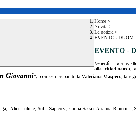
Home
>
Novità
>
Le notizie
>
EVENTO - DUOMO DI
EVENTO - D
Venerdì 11 aprile, a
alla cittadinanza
, 
an Giovanni
”, con testi preparati da
Valeriana Maspero
, la reg
iga, Alice Tolone, Sofia Sapienza, Giulia Sasso, Arianna Brambilla, S