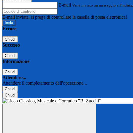
E-mail
Verrà inviato un messaggio all'indirizz
E-mail inviata, si prega di controllare la casella di posta elettronica!
Errore
Chiudi
Successo
Chiudi
Informazione
Chiudi
Attendere...
Attendere il completamento dell'operazione...
Chiudi
Chiudi