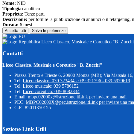
Nome:
NID
Tipologia:
analitico
Proprieta:
Terze parti
Descrizione:
per fornire la pubblicazione di annunci o il retargeting, 
Durata:
6 mesi
Accetta tutti
Salva le preferenze
Liceo Classico, Musicale e Coreutico "B. Zucchi
Contatti
Liceo Classico, Musicale e Coreutico "B. Zucchi"
Piazza Trento e Trieste 6, 20900 Monza (MB); Via Marsala 1
Tel:
Liceo classico: 039 323434 - 039 321796 - 039 5979619
Tel:
Liceo musicale: 039 5786152
Tel:
Liceo coreutico: 039 8682334
Email:
mbpc02000x@istruzione.it
Link per inviare una mail
PEC:
MBPC02000X@pec.istruzione.it
Link per inviare una ma
C.F.: 85011350155
Sezione Link Utili