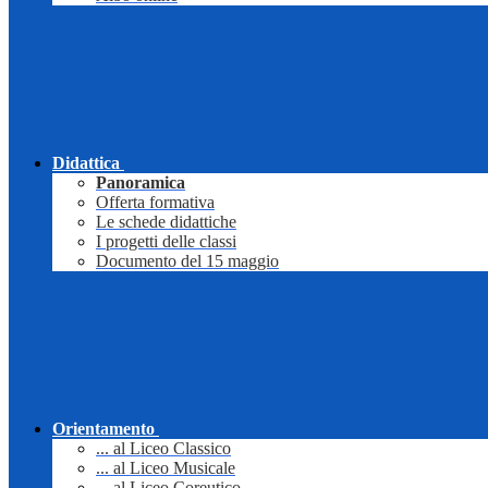
Didattica
Panoramica
Offerta formativa
Le schede didattiche
I progetti delle classi
Documento del 15 maggio
Orientamento
... al Liceo Classico
... al Liceo Musicale
... al Liceo Coreutico