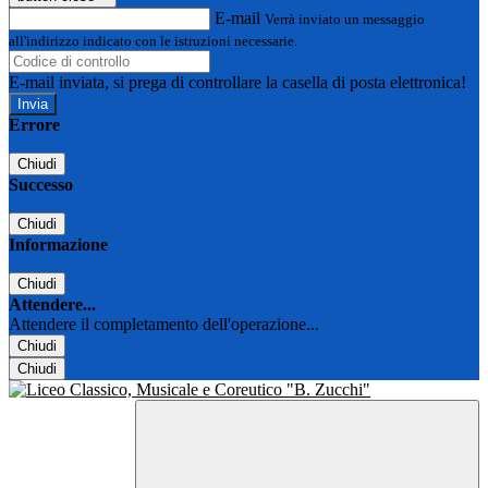
E-mail
Verrà inviato un messaggio
all'indirizzo indicato con le istruzioni necessarie.
E-mail inviata, si prega di controllare la casella di posta elettronica!
Errore
Chiudi
Successo
Chiudi
Informazione
Chiudi
Attendere...
Attendere il completamento dell'operazione...
Chiudi
Chiudi