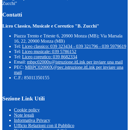
Zucchi"
Contatti
Liceo Classico, Musicale e Coreutico "B. Zucchi"
Piazza Trento e Trieste 6, 20900 Monza (MB); Via Marsala
16, 22, 20900 Monza (MB)
Tel:
Liceo classico: 039 323434 - 039 321796 - 039 5979619
Tel:
Liceo musicale: 039 5786152
Tel:
Liceo coreutico: 039 8682334
Email:
mbpc02000x@istruzione.it
Link per inviare una mail
PEC:
MBPC02000X@pec.istruzione.it
Link per inviare una
mail
C.F.: 85011350155
Sezione Link Utili
Cookie policy
Note legali
Informativa Privacy
Ufficio Relazioni con il Pubblico