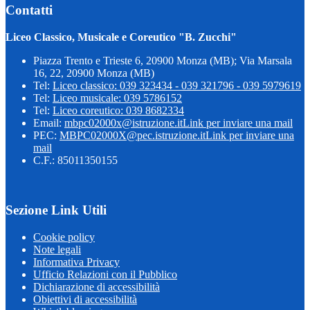
Contatti
Liceo Classico, Musicale e Coreutico "B. Zucchi"
Piazza Trento e Trieste 6, 20900 Monza (MB); Via Marsala
16, 22, 20900 Monza (MB)
Tel:
Liceo classico: 039 323434 - 039 321796 - 039 5979619
Tel:
Liceo musicale: 039 5786152
Tel:
Liceo coreutico: 039 8682334
Email:
mbpc02000x@istruzione.it
Link per inviare una mail
PEC:
MBPC02000X@pec.istruzione.it
Link per inviare una
mail
C.F.: 85011350155
Sezione Link Utili
Cookie policy
Note legali
Informativa Privacy
Ufficio Relazioni con il Pubblico
Dichiarazione di accessibilità
Obiettivi di accessibilità