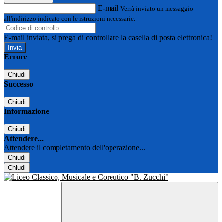
E-mail
Verrà inviato un messaggio
all'indirizzo indicato con le istruzioni necessarie.
E-mail inviata, si prega di controllare la casella di posta elettronica!
Errore
Chiudi
Successo
Chiudi
Informazione
Chiudi
Attendere...
Attendere il completamento dell'operazione...
Chiudi
Chiudi