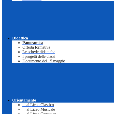
Didattica
Panoramica
Offerta formativa
Le schede didattiche
I progetti delle classi
Documento del 15 maggio
Orientamento
... al Liceo Classico
... al Liceo Musicale
... al Liceo Coreutico