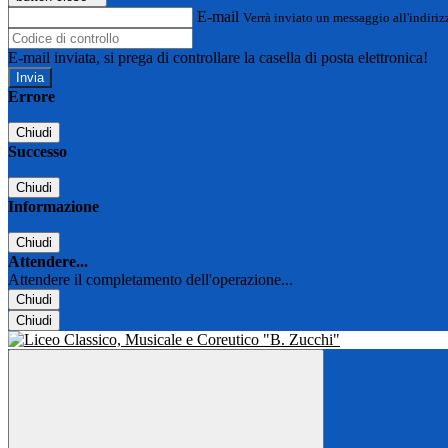
E-mail
Verrà inviato un messaggio all'indirizz
E-mail inviata, si prega di controllare la casella di posta elettronica!
Errore
Chiudi
Successo
Chiudi
Informazione
Chiudi
Attendere...
Attendere il completamento dell'operazione...
Chiudi
Chiudi