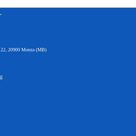
"
6, 22, 20900 Monza (MB)
il