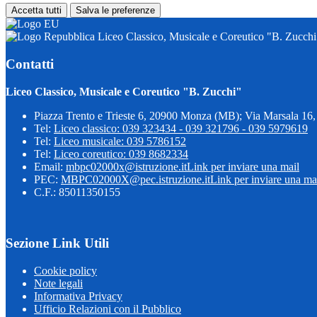
Accetta tutti
Salva le preferenze
Liceo Classico, Musicale e Coreutico "B. Zucchi
Contatti
Liceo Classico, Musicale e Coreutico "B. Zucchi"
Piazza Trento e Trieste 6, 20900 Monza (MB); Via Marsala 1
Tel:
Liceo classico: 039 323434 - 039 321796 - 039 5979619
Tel:
Liceo musicale: 039 5786152
Tel:
Liceo coreutico: 039 8682334
Email:
mbpc02000x@istruzione.it
Link per inviare una mail
PEC:
MBPC02000X@pec.istruzione.it
Link per inviare una ma
C.F.: 85011350155
Sezione Link Utili
Cookie policy
Note legali
Informativa Privacy
Ufficio Relazioni con il Pubblico