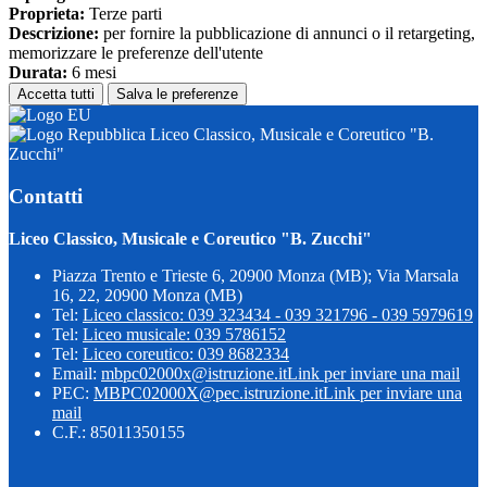
Proprieta:
Terze parti
Descrizione:
per fornire la pubblicazione di annunci o il retargeting,
memorizzare le preferenze dell'utente
Durata:
6 mesi
Accetta tutti
Salva le preferenze
Liceo Classico, Musicale e Coreutico "B.
Zucchi"
Contatti
Liceo Classico, Musicale e Coreutico "B. Zucchi"
Piazza Trento e Trieste 6, 20900 Monza (MB); Via Marsala
16, 22, 20900 Monza (MB)
Tel:
Liceo classico: 039 323434 - 039 321796 - 039 5979619
Tel:
Liceo musicale: 039 5786152
Tel:
Liceo coreutico: 039 8682334
Email:
mbpc02000x@istruzione.it
Link per inviare una mail
PEC:
MBPC02000X@pec.istruzione.it
Link per inviare una
mail
C.F.: 85011350155