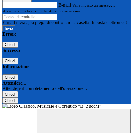
E-mail
Verrà inviato un messaggio
all'indirizzo indicato con le istruzioni necessarie.
E-mail inviata, si prega di controllare la casella di posta elettronica!
Errore
Chiudi
Successo
Chiudi
Informazione
Chiudi
Attendere...
Attendere il completamento dell'operazione...
Chiudi
Chiudi