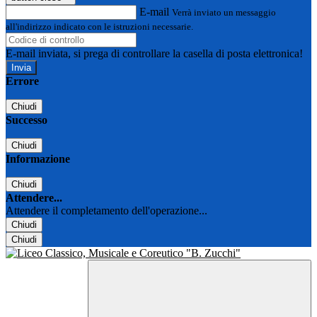
E-mail
Verrà inviato un messaggio
all'indirizzo indicato con le istruzioni necessarie.
E-mail inviata, si prega di controllare la casella di posta elettronica!
Errore
Chiudi
Successo
Chiudi
Informazione
Chiudi
Attendere...
Attendere il completamento dell'operazione...
Chiudi
Chiudi