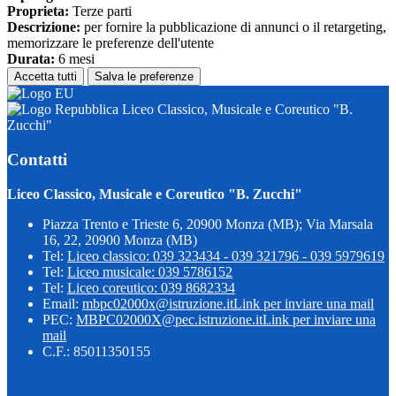
Proprieta:
Terze parti
Descrizione:
per fornire la pubblicazione di annunci o il retargeting,
memorizzare le preferenze dell'utente
Durata:
6 mesi
Accetta tutti
Salva le preferenze
Liceo Classico, Musicale e Coreutico "B.
Zucchi"
Contatti
Liceo Classico, Musicale e Coreutico "B. Zucchi"
Piazza Trento e Trieste 6, 20900 Monza (MB); Via Marsala
16, 22, 20900 Monza (MB)
Tel:
Liceo classico: 039 323434 - 039 321796 - 039 5979619
Tel:
Liceo musicale: 039 5786152
Tel:
Liceo coreutico: 039 8682334
Email:
mbpc02000x@istruzione.it
Link per inviare una mail
PEC:
MBPC02000X@pec.istruzione.it
Link per inviare una
mail
C.F.: 85011350155