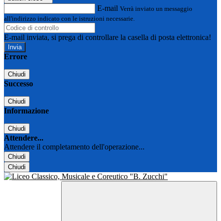
E-mail
Verrà inviato un messaggio
all'indirizzo indicato con le istruzioni necessarie.
E-mail inviata, si prega di controllare la casella di posta elettronica!
Errore
Chiudi
Successo
Chiudi
Informazione
Chiudi
Attendere...
Attendere il completamento dell'operazione...
Chiudi
Chiudi