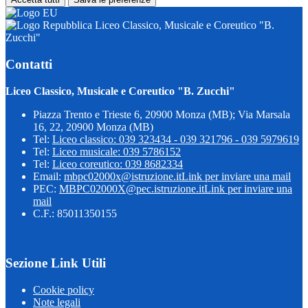
Liceo Classico, Musicale e Coreutico "B.
Zucchi"
Contatti
Liceo Classico, Musicale e Coreutico "B. Zucchi"
Piazza Trento e Trieste 6, 20900 Monza (MB); Via Marsala
16, 22, 20900 Monza (MB)
Tel:
Liceo classico: 039 323434 - 039 321796 - 039 5979619
Tel:
Liceo musicale: 039 5786152
Tel:
Liceo coreutico: 039 8682334
Email:
mbpc02000x@istruzione.it
Link per inviare una mail
PEC:
MBPC02000X@pec.istruzione.it
Link per inviare una
mail
C.F.: 85011350155
Sezione Link Utili
Cookie policy
Note legali