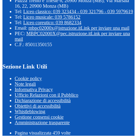
Piazza Trento e Trieste 6, 20900 Monza (MB); Via Marsala
16, 22, 20900 Monza (MB)
Tel:
Liceo classico: 039 323434 - 039 321796 - 039 5979619
Tel:
Liceo musicale: 039 5786152
Tel:
Liceo coreutico: 039 8682334
Email:
mbpc02000x@istruzione.it
Link per inviare una mail
PEC:
MBPC02000X@pec.istruzione.it
Link per inviare una
mail
C.F.: 85011350155
Sezione Link Utili
Cookie policy
Note legali
Informativa Privacy
Ufficio Relazioni con il Pubblico
Dichiarazione di accessibilità
Obiettivi di accessibilità
Whistleblowing
Gestione consensi cookie
Amministrazione trasparente
Pagina visualizzata
459
volte