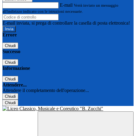
E-mail
Verrà inviato un messaggio
all'indirizzo indicato con le istruzioni necessarie.
E-mail inviata, si prega di controllare la casella di posta elettronica!
Errore
Chiudi
Successo
Chiudi
Informazione
Chiudi
Attendere...
Attendere il completamento dell'operazione...
Chiudi
Chiudi