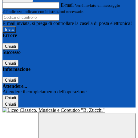
E-mail
Verrà inviato un messaggio
all'indirizzo indicato con le istruzioni necessarie.
E-mail inviata, si prega di controllare la casella di posta elettronica!
Errore
Chiudi
Successo
Chiudi
Informazione
Chiudi
Attendere...
Attendere il completamento dell'operazione...
Chiudi
Chiudi