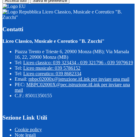
Accetta tutti
Salva le preferenze
Liceo Classico, Musicale e Coreutico "B.
Zucchi"
Contatti
Liceo Classico, Musicale e Coreutico "B. Zucchi"
Piazza Trento e Trieste 6, 20900 Monza (MB); Via Marsala
16, 22, 20900 Monza (MB)
Tel:
Liceo classico: 039 323434 - 039 321796 - 039 5979619
Tel:
Liceo musicale: 039 5786152
Tel:
Liceo coreutico: 039 8682334
Email:
mbpc02000x@istruzione.it
Link per inviare una mail
PEC:
MBPC02000X@pec.istruzione.it
Link per inviare una
mail
C.F.: 85011350155
Sezione Link Utili
Cookie policy
Note legali