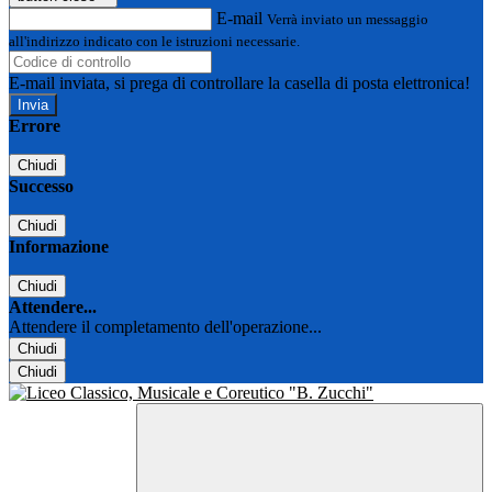
E-mail
Verrà inviato un messaggio
all'indirizzo indicato con le istruzioni necessarie.
E-mail inviata, si prega di controllare la casella di posta elettronica!
Errore
Chiudi
Successo
Chiudi
Informazione
Chiudi
Attendere...
Attendere il completamento dell'operazione...
Chiudi
Chiudi