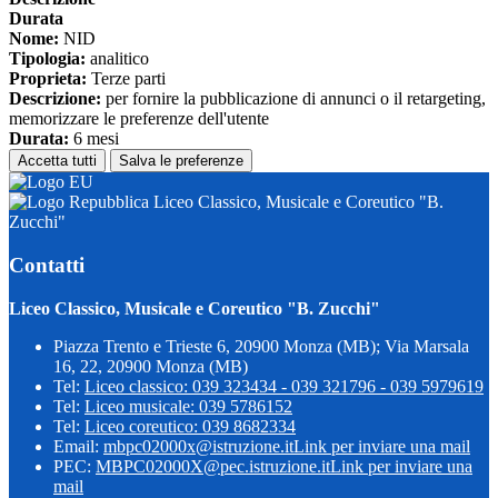
Durata
Nome:
NID
Tipologia:
analitico
Proprieta:
Terze parti
Descrizione:
per fornire la pubblicazione di annunci o il retargeting,
memorizzare le preferenze dell'utente
Durata:
6 mesi
Accetta tutti
Salva le preferenze
Liceo Classico, Musicale e Coreutico "B.
Zucchi"
Contatti
Liceo Classico, Musicale e Coreutico "B. Zucchi"
Piazza Trento e Trieste 6, 20900 Monza (MB); Via Marsala
16, 22, 20900 Monza (MB)
Tel:
Liceo classico: 039 323434 - 039 321796 - 039 5979619
Tel:
Liceo musicale: 039 5786152
Tel:
Liceo coreutico: 039 8682334
Email:
mbpc02000x@istruzione.it
Link per inviare una mail
PEC:
MBPC02000X@pec.istruzione.it
Link per inviare una
mail