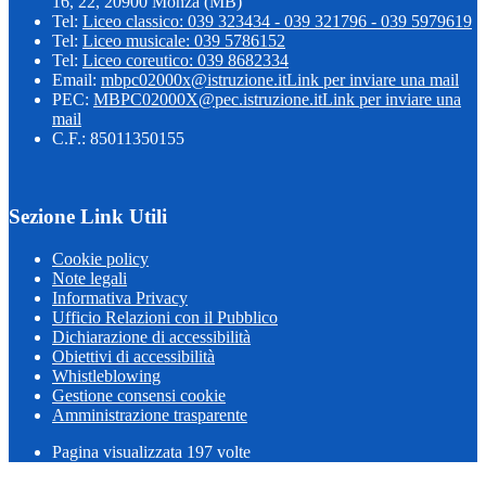
16, 22, 20900 Monza (MB)
Tel:
Liceo classico: 039 323434 - 039 321796 - 039 5979619
Tel:
Liceo musicale: 039 5786152
Tel:
Liceo coreutico: 039 8682334
Email:
mbpc02000x@istruzione.it
Link per inviare una mail
PEC:
MBPC02000X@pec.istruzione.it
Link per inviare una
mail
C.F.: 85011350155
Sezione Link Utili
Cookie policy
Note legali
Informativa Privacy
Ufficio Relazioni con il Pubblico
Dichiarazione di accessibilità
Obiettivi di accessibilità
Whistleblowing
Gestione consensi cookie
Amministrazione trasparente
Pagina visualizzata
197
volte