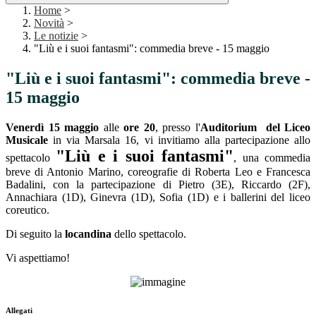
Home
>
Novità
>
Le notizie
>
"Liù e i suoi fantasmi": commedia breve - 15 maggio
"Liù e i suoi fantasmi": commedia breve -
15 maggio
Venerdì 15 maggio
alle
ore 20
, presso l'
Auditorium del Liceo
Musicale
in via Marsala 16, vi invitiamo alla partecipazione allo
"Liù e i suoi fantasmi"
spettacolo
, una commedia
breve di Antonio Marino, coreografie di Roberta Leo e Francesca
Badalini, con la partecipazione di Pietro (3E), Riccardo (2F),
Annachiara (1D), Ginevra (1D), Sofia (1D) e i ballerini del liceo
coreutico.
Di seguito la
locandina
dello spettacolo.
Vi aspettiamo!
Allegati