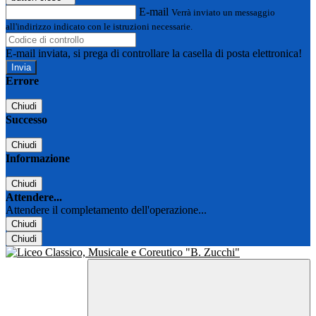
E-mail
Verrà inviato un messaggio
all'indirizzo indicato con le istruzioni necessarie.
E-mail inviata, si prega di controllare la casella di posta elettronica!
Errore
Chiudi
Successo
Chiudi
Informazione
Chiudi
Attendere...
Attendere il completamento dell'operazione...
Chiudi
Chiudi