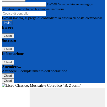
E-mail
Verrà inviato un messaggio
all'indirizzo indicato con le istruzioni necessarie.
E-mail inviata, si prega di controllare la casella di posta elettronica!
Errore
Chiudi
Successo
Chiudi
Informazione
Chiudi
Attendere...
Attendere il completamento dell'operazione...
Chiudi
Chiudi