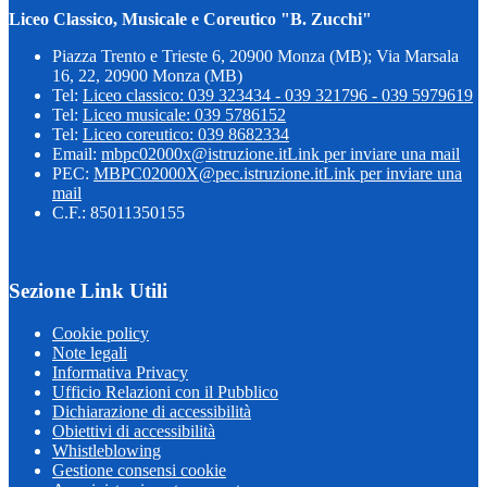
Liceo Classico, Musicale e Coreutico "B. Zucchi"
Piazza Trento e Trieste 6, 20900 Monza (MB); Via Marsala
16, 22, 20900 Monza (MB)
Tel:
Liceo classico: 039 323434 - 039 321796 - 039 5979619
Tel:
Liceo musicale: 039 5786152
Tel:
Liceo coreutico: 039 8682334
Email:
mbpc02000x@istruzione.it
Link per inviare una mail
PEC:
MBPC02000X@pec.istruzione.it
Link per inviare una
mail
C.F.: 85011350155
Sezione Link Utili
Cookie policy
Note legali
Informativa Privacy
Ufficio Relazioni con il Pubblico
Dichiarazione di accessibilità
Obiettivi di accessibilità
Whistleblowing
Gestione consensi cookie