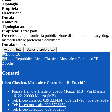
Tipologia
Proprieta
Descrizione
Durata
Nome:
NID
Tipologia:
analitico
Proprieta:
Terze parti
Descrizione:
per fornire la pubblicazione di annunci o il retargeting,
memorizzare le preferenze dell'utente
Durata:
6 mesi
Accetta tutti
Salva le preferenze
Liceo Classico, Musicale e Coreutico "B.
Zucchi"
Contatti
Liceo Classico, Musicale e Coreutico "B. Zucchi"
Piazza Trento e Trieste 6, 20900 Monza (MB); Via Marsala
16, 22, 20900 Monza (MB)
Tel:
Liceo classico: 039 323434 - 039 321796 - 039 5979619
Tel:
Liceo musicale: 039 5786152
Tel:
Liceo coreutico: 039 8682334