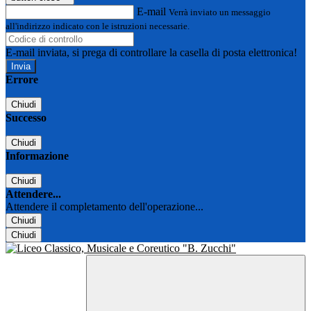
E-mail
Verrà inviato un messaggio
all'indirizzo indicato con le istruzioni necessarie.
E-mail inviata, si prega di controllare la casella di posta elettronica!
Errore
Chiudi
Successo
Chiudi
Informazione
Chiudi
Attendere...
Attendere il completamento dell'operazione...
Chiudi
Chiudi