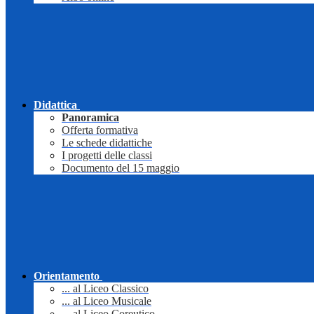
Didattica
Panoramica
Offerta formativa
Le schede didattiche
I progetti delle classi
Documento del 15 maggio
Orientamento
... al Liceo Classico
... al Liceo Musicale
... al Liceo Coreutico