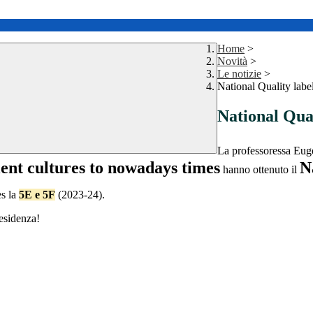
Home
>
Novità
>
Le notizie
>
National Quality labe
National Qual
La professoressa Eug
cient cultures to nowadays times
N
hanno ottenuto il
es la
5E e 5F
(2023-24).
residenza!