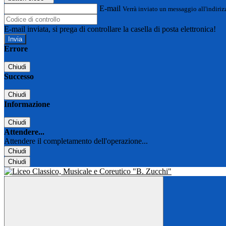
E-mail
Verrà inviato un messaggio all'indirizz
E-mail inviata, si prega di controllare la casella di posta elettronica!
Errore
Chiudi
Successo
Chiudi
Informazione
Chiudi
Attendere...
Attendere il completamento dell'operazione...
Chiudi
Chiudi