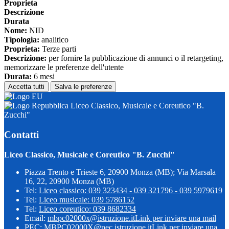
Proprieta
Descrizione
Durata
Nome:
NID
Tipologia:
analitico
Proprieta:
Terze parti
Descrizione:
per fornire la pubblicazione di annunci o il retargeting,
memorizzare le preferenze dell'utente
Durata:
6 mesi
Accetta tutti
Salva le preferenze
Liceo Classico, Musicale e Coreutico "B.
Zucchi"
Contatti
Liceo Classico, Musicale e Coreutico "B. Zucchi"
Piazza Trento e Trieste 6, 20900 Monza (MB); Via Marsala
16, 22, 20900 Monza (MB)
Tel:
Liceo classico: 039 323434 - 039 321796 - 039 5979619
Tel:
Liceo musicale: 039 5786152
Tel:
Liceo coreutico: 039 8682334
Email:
mbpc02000x@istruzione.it
Link per inviare una mail
PEC:
MBPC02000X@pec.istruzione.it
Link per inviare una