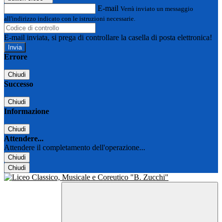
E-mail
Verrà inviato un messaggio
all'indirizzo indicato con le istruzioni necessarie.
E-mail inviata, si prega di controllare la casella di posta elettronica!
Errore
Chiudi
Successo
Chiudi
Informazione
Chiudi
Attendere...
Attendere il completamento dell'operazione...
Chiudi
Chiudi