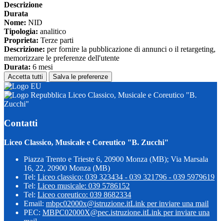
Descrizione
Durata
Nome:
NID
Tipologia:
analitico
Proprieta:
Terze parti
Descrizione:
per fornire la pubblicazione di annunci o il retargeting,
memorizzare le preferenze dell'utente
Durata:
6 mesi
Accetta tutti
Salva le preferenze
Liceo Classico, Musicale e Coreutico "B.
Zucchi"
Contatti
Liceo Classico, Musicale e Coreutico "B. Zucchi"
Piazza Trento e Trieste 6, 20900 Monza (MB); Via Marsala
16, 22, 20900 Monza (MB)
Tel:
Liceo classico: 039 323434 - 039 321796 - 039 5979619
Tel:
Liceo musicale: 039 5786152
Tel:
Liceo coreutico: 039 8682334
Email:
mbpc02000x@istruzione.it
Link per inviare una mail
PEC:
MBPC02000X@pec.istruzione.it
Link per inviare una