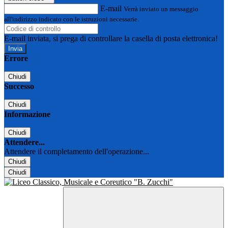
E-mail
Verrà inviato un messaggio
all'indirizzo indicato con le istruzioni necessarie.
E-mail inviata, si prega di controllare la casella di posta elettronica!
Errore
Chiudi
Successo
Chiudi
Informazione
Chiudi
Attendere...
Attendere il completamento dell'operazione...
Chiudi
Chiudi