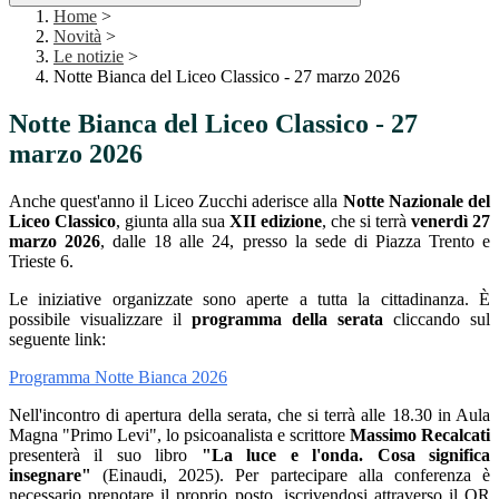
Home
>
Novità
>
Le notizie
>
Notte Bianca del Liceo Classico - 27 marzo 2026
Notte Bianca del Liceo Classico - 27
marzo 2026
Anche quest'anno il Liceo Zucchi aderisce alla
Notte Nazionale del
Liceo Classico
, giunta alla sua
XII edizione
, che si terrà
venerdì 27
marzo 2026
, dalle 18 alle 24, presso la sede di Piazza Trento e
Trieste 6.
Le iniziative organizzate sono aperte a tutta la cittadinanza. È
possibile visualizzare il
programma della serata
cliccando sul
seguente link:
Programma Notte Bianca 2026
Nell'incontro di apertura della serata, che si terrà alle 18.30 in Aula
Magna "Primo Levi", lo psicoanalista e scrittore
Massimo Recalcati
presenterà il suo libro
"La luce e l'onda. Cosa significa
insegnare"
(Einaudi, 2025). Per partecipare alla conferenza è
necessario prenotare il proprio posto, iscrivendosi attraverso il QR