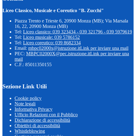
Liceo Classico, Musicale e Coreutico "B. Zucchi"
Piazza Trento e Trieste 6, 20900 Monza (MB); Via Marsala
16, 22, 20900 Monza (MB)
Tel:
Liceo classico: 039 323434 - 039 321796 - 039 5979619
Tel:
Liceo musicale: 039 5786152
Tel:
Liceo coreutico: 039 8682334
Email:
mbpc02000x@istruzione.it
Link per inviare una mail
PEC:
MBPC02000X@pec.istruzione.it
Link per inviare una
mail
C.F.: 85011350155
Sezione Link Utili
Cookie policy
Note legali
Informativa Privacy
Ufficio Relazioni con il Pubblico
Dichiarazione di accessibilità
Obiettivi di accessibilità
Whistleblowing