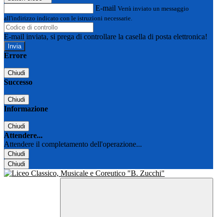
E-mail
Verrà inviato un messaggio
all'indirizzo indicato con le istruzioni necessarie.
E-mail inviata, si prega di controllare la casella di posta elettronica!
Errore
Chiudi
Successo
Chiudi
Informazione
Chiudi
Attendere...
Attendere il completamento dell'operazione...
Chiudi
Chiudi