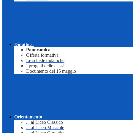
Didattica
Panoramica
Offerta formativa
Le schede didattiche
I progetti delle classi
Documento del 15 maggio
Orientamento
... al Liceo Classico
... al Liceo Musicale
... al Liceo Coreutico