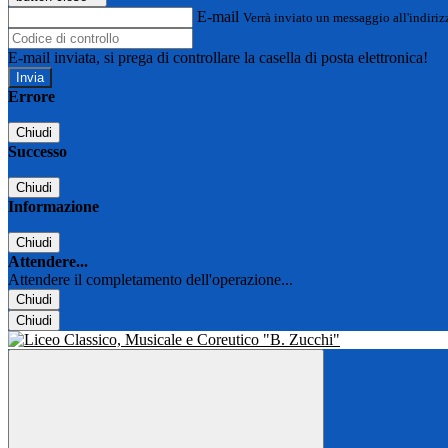
E-mail
Verrà inviato un messaggio all'indirizz
E-mail inviata, si prega di controllare la casella di posta elettronica!
Errore
Chiudi
Successo
Chiudi
Informazione
Chiudi
Attendere...
Attendere il completamento dell'operazione...
Chiudi
Chiudi