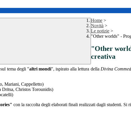
Home
>
Novità
>
Le notizie
>
"Other worlds" - Prog
"Other world
creativa
sul tema degli "
altri mondi
", ispirato alla lettura della
Divina Commed
o, Mariani, Cappelletto)
 Dritsa, Christos Torounidis)
catelli)
tories"
con la raccolta degli elaborati finali realizzati dagli studenti. Si 