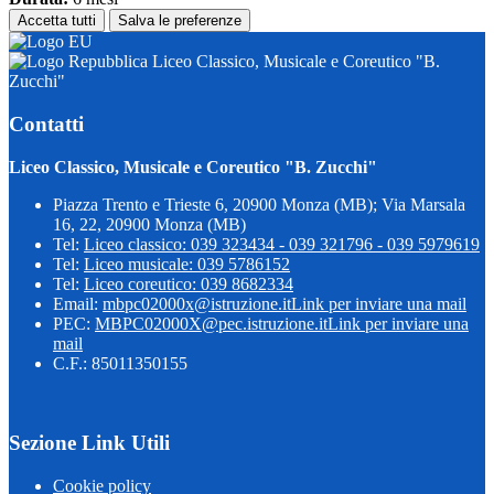
Accetta tutti
Salva le preferenze
Liceo Classico, Musicale e Coreutico "B.
Zucchi"
Contatti
Liceo Classico, Musicale e Coreutico "B. Zucchi"
Piazza Trento e Trieste 6, 20900 Monza (MB); Via Marsala
16, 22, 20900 Monza (MB)
Tel:
Liceo classico: 039 323434 - 039 321796 - 039 5979619
Tel:
Liceo musicale: 039 5786152
Tel:
Liceo coreutico: 039 8682334
Email:
mbpc02000x@istruzione.it
Link per inviare una mail
PEC:
MBPC02000X@pec.istruzione.it
Link per inviare una
mail
C.F.: 85011350155
Sezione Link Utili
Cookie policy