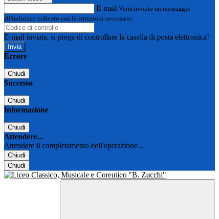
E-mail
Verrà inviato un messaggio
all'indirizzo indicato con le istruzioni necessarie.
E-mail inviata, si prega di controllare la casella di posta elettronica!
Errore
Chiudi
Successo
Chiudi
Informazione
Chiudi
Attendere...
Attendere il completamento dell'operazione...
Chiudi
Chiudi